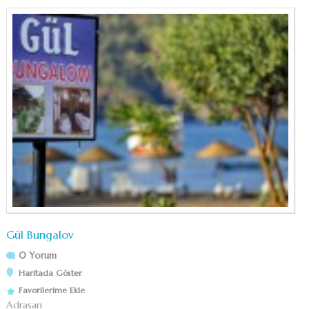
Gül Bungalov
0 Yorum
Haritada Göster
Favorilerime Ekle
Adrasan